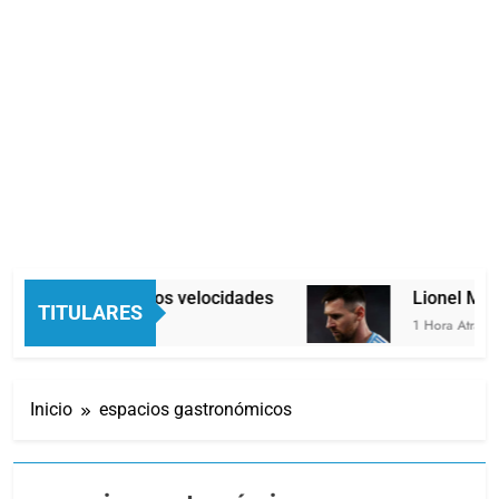
Economía en dos velocidades
Lionel Messi ll
TITULARES
44 Minutos Atrás
1 Hora Atrás
Inicio
espacios gastronómicos