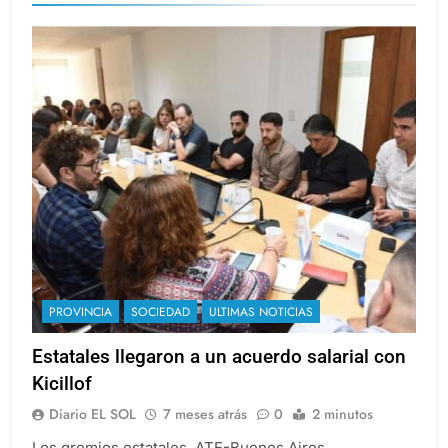
PROVINCIA
SOCIEDAD
ULTIMAS NOTICIAS
Estatales llegaron a un acuerdo salarial con
Kicillof
Diario EL SOL
7 meses atrás
0
2 minutos
Los gremios estatales, ATE-Buenos Aires,