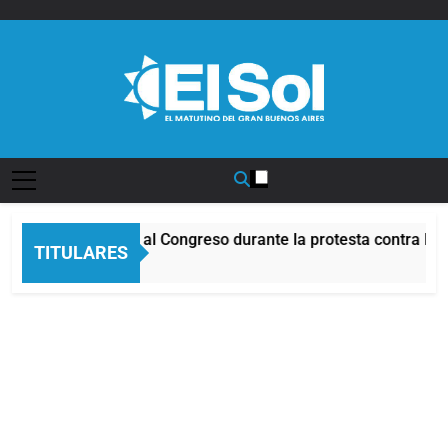
Saltar
al
contenido
Diario EL SOL
cidentes frente al Congreso durante la protesta contra la Ley
TITULARES
Horas Atrás