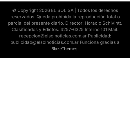
© Copyright 2026 EL SOL SA | Todos los derechos
reservados. Queda prohibida la reproducción total o
parcial del presente diario. Director: Horacio Schivintt.
Clasificados y Edictos: 4257-6325 Interno 101 Mail:
recepcion@elsolnoticias.com.ar Publicidad:
publicidad@elsolnoticias.com.ar Funciona gracias a
.
BlazeThemes