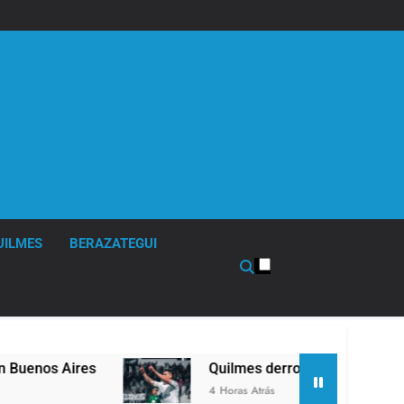
UILMES
BERAZATEGUI
Quilmes derrotó 2-0 al líder Gimnasia de Jujuy y v
4 Horas Atrás