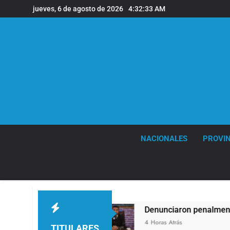
Saltar
jueves, 6 de agosto de 2026
4:32:34 AM
al
contenido
NACIONALES
PROVIN
to
Denunciaron penalmente al abogado liberta
4 Horas Atrás
TITULARES