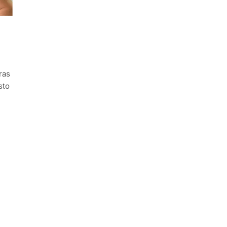
ras
sto