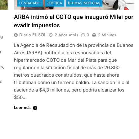
DESTACADO
POLÍTICA
ULTIMAS NOTICIAS
ARBA intimó al COTO que inauguró Milei por
evadir impuestos
Diario EL SOL
2 Años Atrás
0
2 Minutos
ia
La Agencia de Recaudación de la provincia de Buenos
n
Aires (ARBA) notificó a los responsables del
hipermercado COTO de Mar del Plata para que
s,
regularicen la situación fiscal de más de 20.800
metros cuadrados construidos, que hasta ahora
io
tributaban como un terreno baldío. La sanción inicial
asciende a $4,3 millones, pero podría alcanzar los
$50…
Leer más