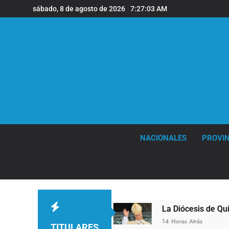
Saltar
sábado, 8 de agosto de 2026
7:27:04 AM
al
contenido
NACIONALES
PROVIN
 Quilmes
La Diócesis de Quilmes celebró la vis
14 Horas Atrás
TITULARES