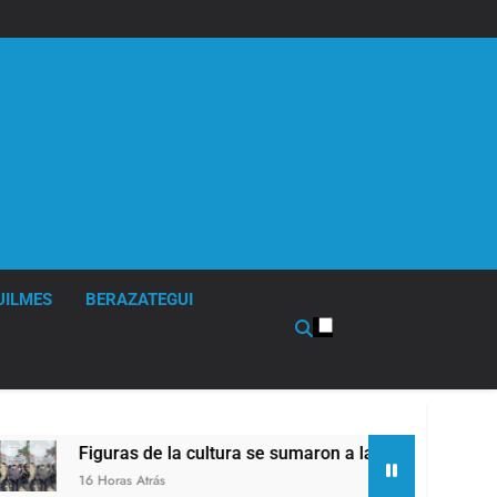
UILMES
BERAZATEGUI
e la cultura se sumaron a la marcha frente al Congreso contra
ás