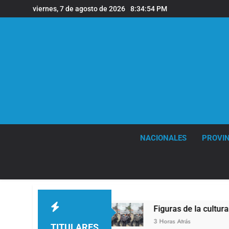
Saltar
viernes, 7 de agosto de 2026
8:34:55 PM
al
contenido
NACIONALES
PROVIN
ntina
Figuras de la cultura se sumaron a la m
3 Horas Atrás
TITULARES