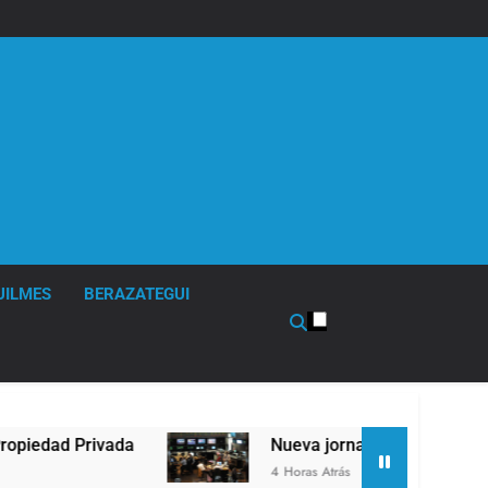
UILMES
BERAZATEGUI
Nueva jornada negativa para los activos argenti
4 Horas Atrás