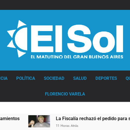
Diario EL SOL
CIA
POLÍTICA
SOCIEDAD
SALUD
DEPORTES
Q
FLORENCIO VARELA
La Fiscalía rechazó el pedido para suspender el juicio 
11 Horas Atrás