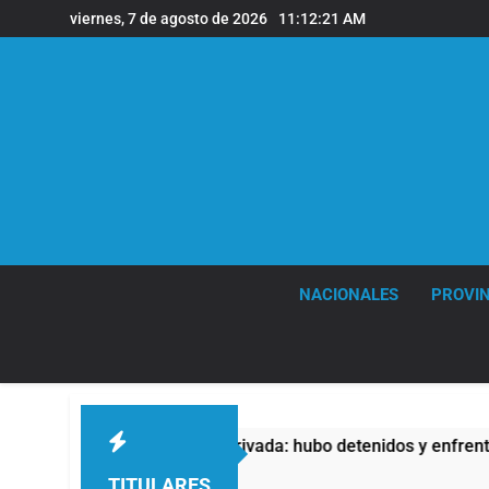
Saltar
viernes, 7 de agosto de 2026
11:12:22 AM
al
contenido
NACIONALES
PROVIN
 Propiedad Privada: hubo detenidos y enfrentamientos
TITULARES