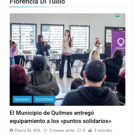
Florencia Di Tullio
QUILMES
SOCIEDAD
El Municipio de Quilmes entregó
equipamiento a los «puntos solidarios»
Diario EL SOL
3 meses atrás
0
3 minutos