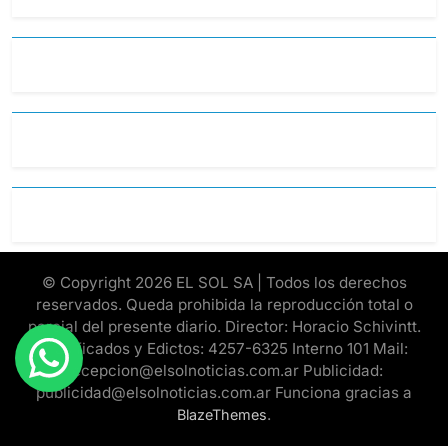
© Copyright 2026 EL SOL SA | Todos los derechos
reservados. Queda prohibida la reproducción total o
parcial del presente diario. Director: Horacio Schivintt.
Clasificados y Edictos: 4257-6325 Interno 101 Mail:
recepcion@elsolnoticias.com.ar Publicidad:
publicidad@elsolnoticias.com.ar Funciona gracias a
.
BlazeThemes