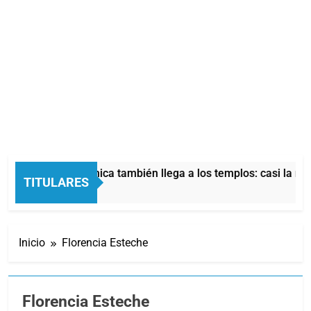
 crisis económica también llega a los templos: casi la mitad 
TITULARES
 Horas Atrás
Inicio
Florencia Esteche
Florencia Esteche