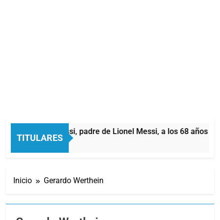
ió Jorge Messi, padre de Lionel Messi, a los 68 años
TITULARES
ras Atrás
Inicio
Gerardo Werthein