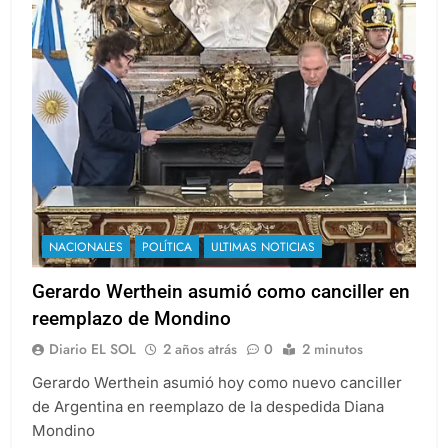
NACIONALES
POLÍTICA
ULTIMAS NOTICIAS
Gerardo Werthein asumió como canciller en
reemplazo de Mondino
Diario EL SOL
2 años atrás
0
2 minutos
Gerardo Werthein asumió hoy como nuevo canciller
de Argentina en reemplazo de la despedida Diana
Mondino