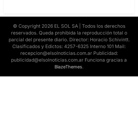
© Copyright 2026 EL SOL SA | Todos los derechos
reservados. Queda prohibida la reproducción total o
parcial del presente diario. Director: Horacio Schivintt.
Clasificados y Edictos: 4257-6325 Interno 101 Mail:
recepcion@elsolnoticias.com.ar Publicidad:
publicidad@elsolnoticias.com.ar Funciona gracias a
.
BlazeThemes