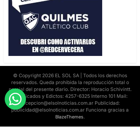
© Copyright 2026 EL SOL SA | Todos los derechos
reservados. Queda prohibida la reproducción total o
parcial del presente diario. Director: Horacio Schivintt.
Clasificados y Edictos: 4257-6325 Interno 101 Mail:
recepcion@elsolnoticias.com.ar Publicidad:
publicidad@elsolnoticias.com.ar Funciona gracias a
.
BlazeThemes