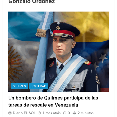
Gonzalo Ordóñez
QUILMES
SOCIEDAD
Un bombero de Quilmes participa de las
tareas de rescate en Venezuela
Diario EL SOL
1 mes atrás
0
2 minutos