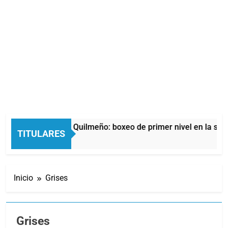
noche del Afro Quilmeño: boxeo de primer nivel en la sede de
TITULARES
oras Atrás
Inicio
Grises
Grises