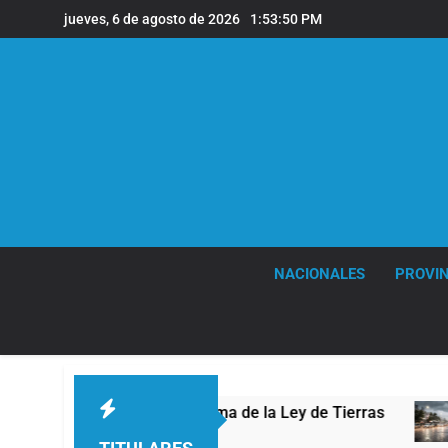
Saltar
jueves, 6 de agosto de 2026
1:53:51 PM
al
contenido
NACIONALES
PROVIN
a la reforma de la Ley de Tierras
Tormentas s
2 Horas Atrás