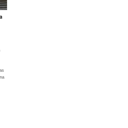
a
a
as
una