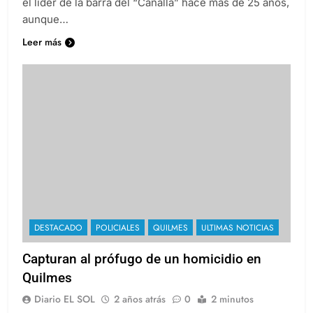
el líder de la barra del “Canalla” hace más de 25 años,
aunque…
Leer más
DESTACADO
POLICIALES
QUILMES
ULTIMAS NOTICIAS
Capturan al prófugo de un homicidio en
Quilmes
Diario EL SOL
2 años atrás
0
2 minutos