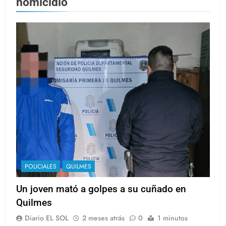
homicidio
POLICIALES
QUILMES
Un joven mató a golpes a su cuñado en
Quilmes
Diario EL SOL
2 meses atrás
0
1 minutos