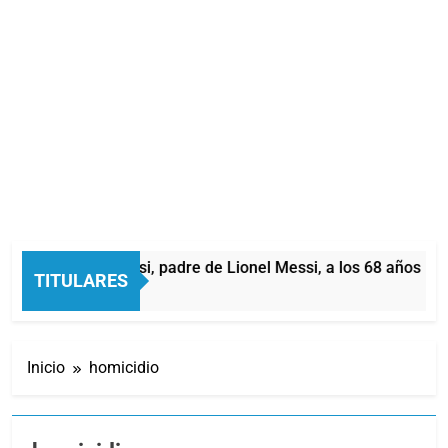
ió Jorge Messi, padre de Lionel Messi, a los 68 años
TITULARES
ras Atrás
Inicio
homicidio