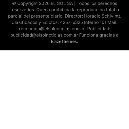
© Copyright 2026 EL SOL SA | Todos los derechos
reservados. Queda prohibida la reproducción total o
parcial del presente diario. Director: Horacio Schivintt.
Clasificados y Edictos: 4257-6325 Interno 101 Mail:
recepcion@elsolnoticias.com.ar Publicidad:
publicidad@elsolnoticias.com.ar Funciona gracias a
.
BlazeThemes