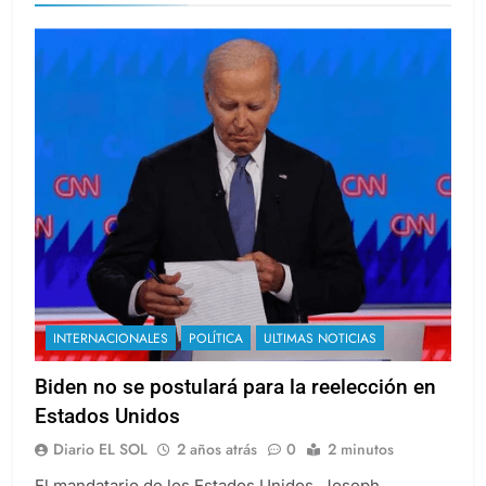
INTERNACIONALES
POLÍTICA
ULTIMAS NOTICIAS
Biden no se postulará para la reelección en
Estados Unidos
Diario EL SOL
2 años atrás
0
2 minutos
El mandatario de los Estados Unidos, Joseph