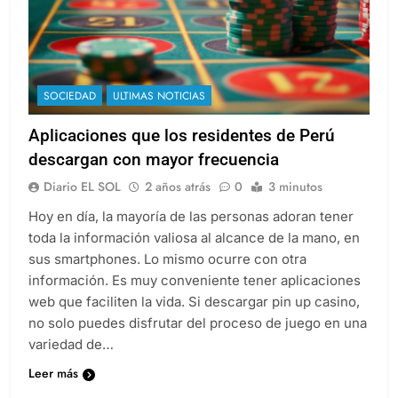
SOCIEDAD
ULTIMAS NOTICIAS
Aplicaciones que los residentes de Perú
descargan con mayor frecuencia
Diario EL SOL
2 años atrás
0
3 minutos
Hoy en día, la mayoría de las personas adoran tener
toda la información valiosa al alcance de la mano, en
sus smartphones. Lo mismo ocurre con otra
información. Es muy conveniente tener aplicaciones
web que faciliten la vida. Si descargar pin up casino,
no solo puedes disfrutar del proceso de juego en una
variedad de…
Leer más