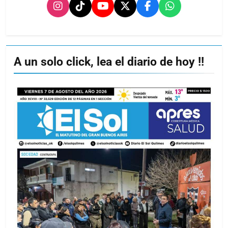
A un solo click, lea el diario de hoy !!