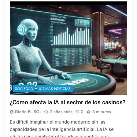
SOCIEDAD
ULTIMAS NOTICIAS
¿Cómo afecta la IA al sector de los casinos?
Diario EL SOL
2 años atrás
0
3 minutos
Es difícil imaginar el mundo moderno sin las
capacidades de la inteligencia artificial. La IA se
utiliza para combatir el fraude y garantiza una