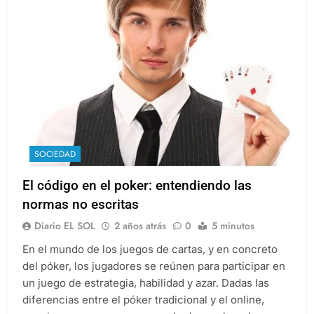
SOCIEDAD
El código en el poker: entendiendo las
normas no escritas
Diario EL SOL
2 años atrás
0
5 minutos
En el mundo de los juegos de cartas, y en concreto
del póker, los jugadores se reúnen para participar en
un juego de estrategia, habilidad y azar. Dadas las
diferencias entre el póker tradicional y el online,