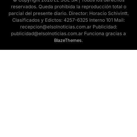
reservados. Queda prohibida la reproducción total o
parcial del presente diario. Director: Horacio Schivintt.
Clasificados y Edictos: 4257-6325 Interno 101 Mail:
recepcion@elsolnoticias.com.ar Publicidad:
publicidad@elsolnoticias.com.ar Funciona gracias a
.
BlazeThemes