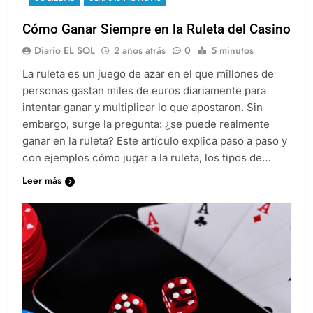
Cómo Ganar Siempre en la Ruleta del Casino
Diario EL SOL
2 años atrás
0
5 minutos
La ruleta es un juego de azar en el que millones de
personas gastan miles de euros diariamente para
intentar ganar y multiplicar lo que apostaron. Sin
embargo, surge la pregunta: ¿se puede realmente
ganar en la ruleta? Este artículo explica paso a paso y
con ejemplos cómo jugar a la ruleta, los tipos de…
Leer más