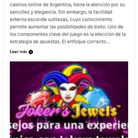
casinos online de Argentina, llama la atención por su
sencillez y elegancia. Sin embargo, la facilidad
externa esconde sutilezas, cuyo conocimiento
permite aumentar las posibilidades de éxito. Uno de
los componentes clave del juego es la elección de la
estrategia de apuestas. El enfoque correcto…
Leer más