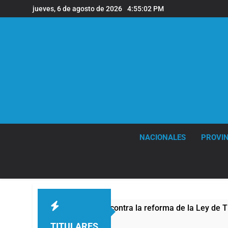
Saltar
jueves, 6 de agosto de 2026
4:55:03 PM
al
contenido
NACIONALES
PROVIN
la protesta contra la reforma de la Ley de Tierras
TITULARES