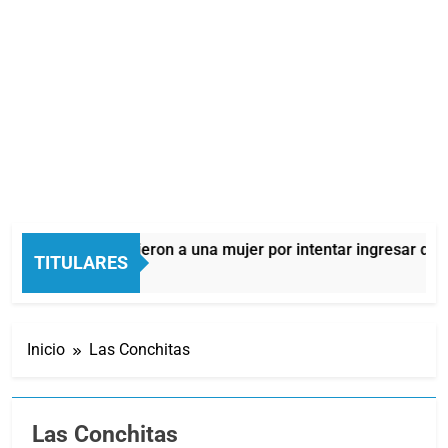
uilmes: detuvieron a una mujer por intentar ingresar droga a u
TITULARES
 Horas Atrás
Inicio
Las Conchitas
Las Conchitas