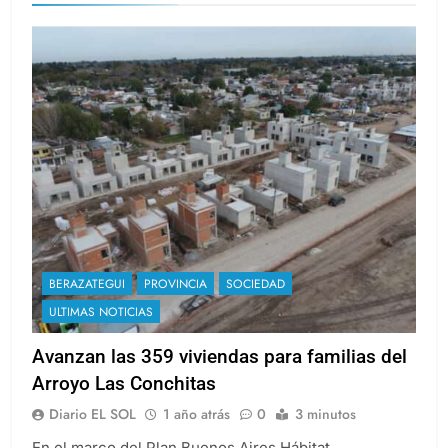
BERAZATEGUI
PROVINCIA
SOCIEDAD
ULTIMAS NOTICIAS
Avanzan las 359 viviendas para familias del
Arroyo Las Conchitas
Diario EL SOL
1 año atrás
0
3 minutos
En el marco del Plan Buenos Aires Hábitat,