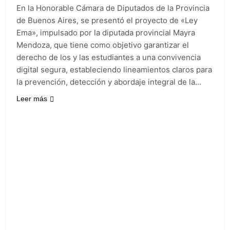
y rechazó el pedido
1 Día Atrás
En la Honorable Cámara de Diputados de la Provincia
del peronismo de
Masiva movilización
de Buenos Aires, se presentó el proyecto de «Ley
girar el proyecto a
al Congreso contra el
comisión
Ema», impulsado por la diputada provincial Mayra
proyecto oficial de
1 Día Atrás
Mendoza, que tiene como objetivo garantizar el
Ley de Propiedad
La Diócesis de
Privada
derecho de los y las estudiantes a una convivencia
Quilmes celebra la
digital segura, estableciendo lineamientos claros para
fiesta de San
1 Día Atrás
Cayetano
la prevención, detección y abordaje integral de la…
La Línea 148 pasó a
ser operada por La
Leer más
Central de Vicente
1 Día Atrás
López