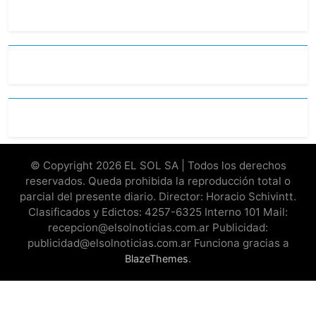
© Copyright 2026 EL SOL SA | Todos los derechos
reservados. Queda prohibida la reproducción total o
parcial del presente diario. Director: Horacio Schivintt.
Clasificados y Edictos: 4257-6325 Interno 101 Mail:
recepcion@elsolnoticias.com.ar Publicidad:
publicidad@elsolnoticias.com.ar Funciona gracias a
.
BlazeThemes