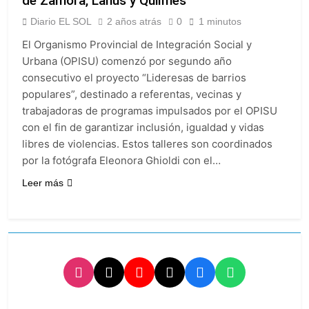
de Zamora, Lanús y Quilmes
provincias bajo alerta
Senado debate el
meteorológica
Diario EL SOL
2 años atrás
0
1 minutos
proyecto sobre
propiedad privada
15 Horas Atrás
El Organismo Provincial de Integración Social y
con foco en los
Día del Cirujano
Urbana (OPISU) comenzó por segundo año
desalojos
Torácico: una
consecutivo el proyecto “Lideresas de barrios
especialidad clave
15 Horas Atrás
populares”, destinado a referentas, vecinas y
para el cuidado de la
Alerta naranja en
salud respiratoria en
trabajadoras de programas impulsados por el OPISU
Quilmes por
el Sanatorio Urquiza
con el fin de garantizar inclusión, igualdad y vidas
tormentas severas y
1 Día Atrás
fuertes ráfagas de
libres de violencias. Estos talleres son coordinados
Denunciaron
viento
penalmente al
por la fotógrafa Eleonora Ghioldi con el…
abogado libertario
1 Día Atrás
Leer más
que propuso tirar
napalm sobre el Gran
Buenos Aires