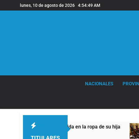
Saltar
lunes, 10 de agosto de 2026
4:54:50 AM
al
contenido
NACIONALES
PROVIN
cel escondida en la ropa de su hija
El peroni
5 Horas Atrá
TITULARES