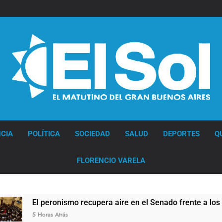
Diario EL SOL
CIA
POLÍTICA
SOCIEDAD
SALUD
DEPORTES
Q
FLORENCIO VARELA
smo recupera aire en el Senado frente a los errores libertarios
s