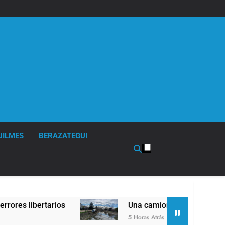
UILMES
BERAZATEGUI
Una camioneta de mudanzas casi cae al arro
5 Horas Atrás