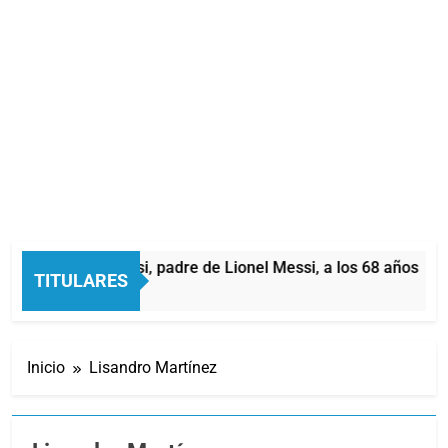
rió Jorge Messi, padre de Lionel Messi, a los 68 años
TITULARES
oras Atrás
Inicio
Lisandro Martínez