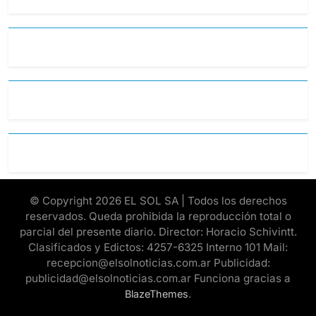
© Copyright 2026 EL SOL SA | Todos los derechos
reservados. Queda prohibida la reproducción total o
parcial del presente diario. Director: Horacio Schivintt.
Clasificados y Edictos: 4257-6325 Interno 101 Mail:
recepcion@elsolnoticias.com.ar Publicidad:
publicidad@elsolnoticias.com.ar Funciona gracias a
.
BlazeThemes