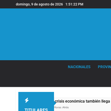
Saltar
domingo, 9 de agosto de 2026
1:51:23 PM
al
contenido
NACIONALES
PROVIN
La crisis económica también llega a los templos: casi
13 Horas Atrás
TITULARES