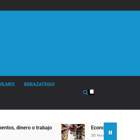
UILMES
BERAZATEGUI
bajo
Economía en dos velocidades
20 Horas Atrás