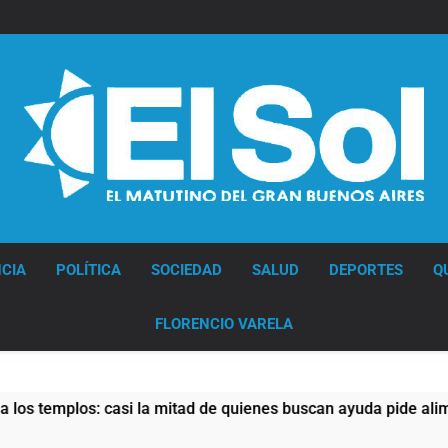
Quilmes
recibe
a
Almagro
con
la
mira
puesta
en
el
Reducido
Diario EL SOL
CIA
POLÍTICA
SOCIEDAD
SALUD
DEPORTES
Q
FLORENCIO VARELA
 la mitad de quienes buscan ayuda pide alimentos, dinero o tra