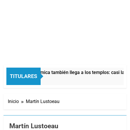
La crisis económica también llega a los templos: casi la mitad
TITULARES
 Horas Atrás
Inicio
Martín Lustoeau
Martín Lustoeau