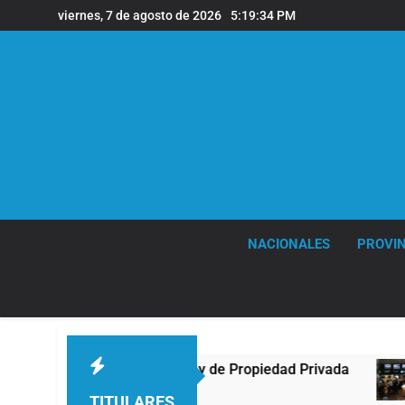
Saltar
viernes, 7 de agosto de 2026
5:19:35 PM
al
contenido
NACIONALES
PROVIN
 contra la Ley de Propiedad Privada
Nueva jor
3 Horas Atrá
TITULARES