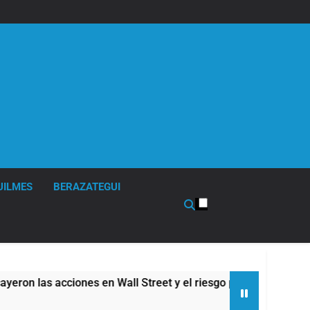
UILMES
BERAZATEGUI
 en Wall Street y el riesgo país quedó al borde de los 450 pun