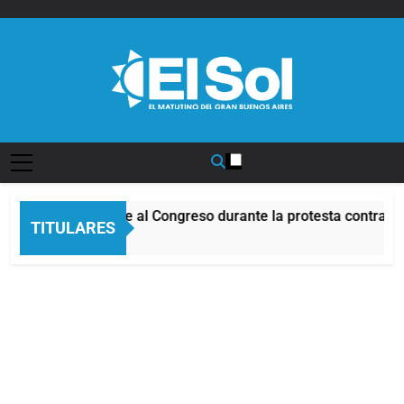
Saltar
al
contenido
Diario EL SOL
Incidentes frente al Congreso durante la protesta contra la 
TITULARES
9 Horas Atrás