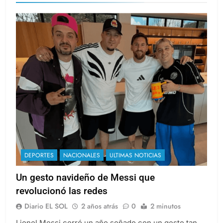
DEPORTES
NACIONALES
ULTIMAS NOTICIAS
Un gesto navideño de Messi que
revolucionó las redes
Diario EL SOL
2 años atrás
0
2 minutos
Lionel Messi cerró un año soñado con un gesto tan