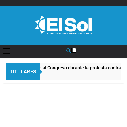
Saltar
al
contenido
Diario EL SOL
ncidentes frente al Congreso durante la protesta contra la Ley
TITULARES
Horas Atrás