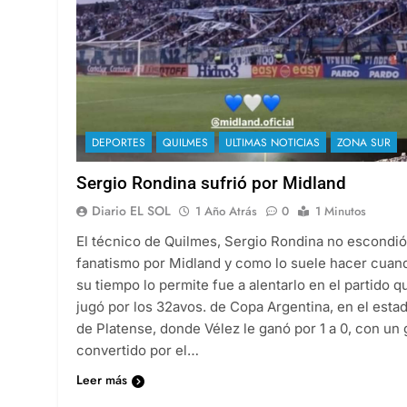
DEPORTES
QUILMES
ULTIMAS NOTICIAS
ZONA SUR
Sergio Rondina sufrió por Midland
Diario EL SOL
1 Año Atrás
0
1 Minutos
El técnico de Quilmes, Sergio Rondina no escondió
fanatismo por Midland y como lo suele hacer cuan
su tiempo lo permite fue a alentarlo en el partido q
jugó por los 32avos. de Copa Argentina, en el estad
de Platense, donde Vélez le ganó por 1 a 0, con un 
convertido por el…
Leer más