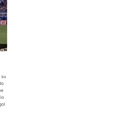
 su
do
ue
io
gol