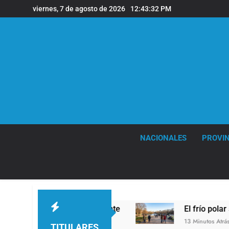
Saltar
viernes, 7 de agosto de 2026
12:43:33 PM
al
contenido
NACIONALES
PROVIN
correctamente
El frío polar se instala en Buen
13 Minutos Atrás
TITULARES