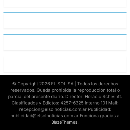
© Copyright 2026 EL SOL SA | Todos los derechos
reservados. Queda prohibida la reproducción total o
parcial del presente diario. Director: Horacio Schivintt.
Clasificados y Edictos: 4257-6325 Interno 101 Mail:
recepcion@elsolnoticias.com.ar Publicidad:
publicidad@elsolnoticias.com.ar Funciona gracias a
.
BlazeThemes