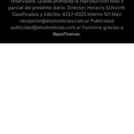
reservados. Queda prohibida la reproducción total o
parcial del presente diario. Director: Horacio Schivintt.
Clasificados y Edictos: 4257-6325 Interno 101 Mail:
recepcion@elsolnoticias.com.ar Publicidad:
publicidad@elsolnoticias.com.ar Funciona gracias a
.
BlazeThemes