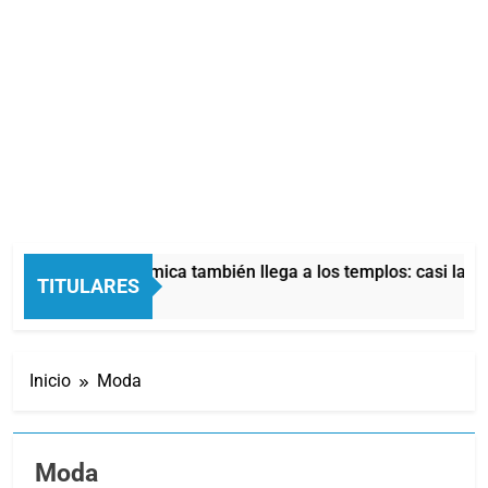
La crisis económica también llega a los templos: casi la mitad
TITULARES
56 Minutos Atrás
Inicio
Moda
Moda