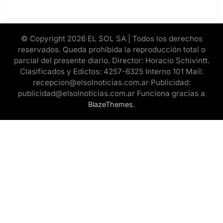
© Copyright 2026 EL SOL SA | Todos los derechos
reservados. Queda prohibida la reproducción total o
parcial del presente diario. Director: Horacio Schivintt.
Clasificados y Edictos: 4257-6325 Interno 101 Mail:
recepcion@elsolnoticias.com.ar Publicidad:
publicidad@elsolnoticias.com.ar Funciona gracias a
.
BlazeThemes