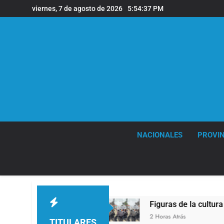
Saltar
viernes, 7 de agosto de 2026
5:54:38 PM
al
contenido
NACIONALES
PROVIN
entina
Figuras de la cultura se sumaron a la m
2 Horas Atrás
TITULARES