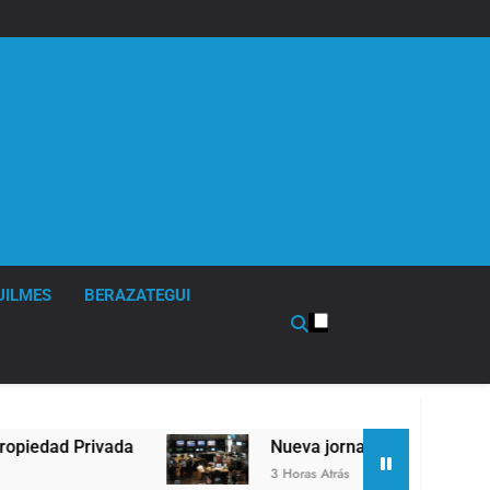
UILMES
BERAZATEGUI
Nueva jornada negativa para los activos argent
3 Horas Atrás