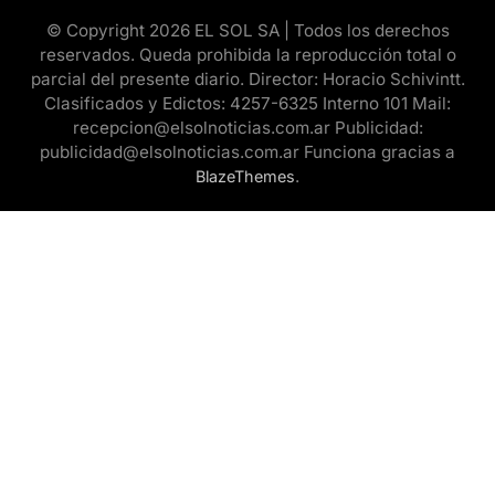
© Copyright 2026 EL SOL SA | Todos los derechos
reservados. Queda prohibida la reproducción total o
parcial del presente diario. Director: Horacio Schivintt.
Clasificados y Edictos: 4257-6325 Interno 101 Mail:
recepcion@elsolnoticias.com.ar Publicidad:
publicidad@elsolnoticias.com.ar Funciona gracias a
.
BlazeThemes