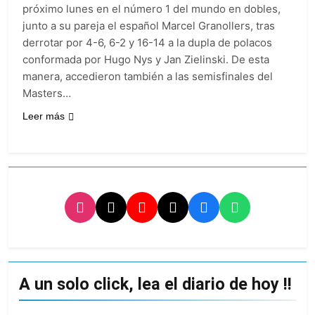
propiedad privada
17 Horas Atrás
próximo lunes en el número 1 del mundo en dobles,
con foco en los
Día del Cirujano
junto a su pareja el español Marcel Granollers, tras
desalojos
Torácico: una
derrotar por 4-6, 6-2 y 16-14 a la dupla de polacos
especialidad clave
17 Horas Atrás
conformada por Hugo Nys y Jan Zielinski. De esta
para el cuidado de la
Alerta naranja en
salud respiratoria en
manera, accedieron también a las semisfinales del
Quilmes por
el Sanatorio Urquiza
Masters…
tormentas severas y
1 Día Atrás
fuertes ráfagas de
Denunciaron
Leer más
viento
penalmente al
abogado libertario
1 Día Atrás
que propuso tirar
napalm sobre el Gran
Buenos Aires
A un solo click, lea el diario de hoy !!