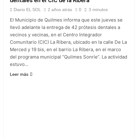
dentales en el CIC de la Ribera
Gobierno debió
Incidentes frente al
eliminar otro capítulo
Congreso durante la
Diario EL SOL
2 años atrás
0
3 minutos
protesta contra la
1 Día Atrás
El Municipio de Quilmes informa que este jueves se
Ley de Propiedad
La Fiscalía rechazó el
Privada: hubo
llevó adelante la entrega de 42 prótesis dentales a
pedido para
detenidos y
vecinos y vecinas, en el Centro Integrador
suspender el juicio
1 Día Atrás
enfrentamientos
contra Pity Alvarez
Comunitario (CIC) La Ribera, ubicado en la calle De La
67 barrios full LED en
Merced y 19 bis, en el barrio La Ribera, en el marco
Florencio Varela
del programa municipal “Quilmes Sonríe”. La actividad
1 Día Atrás
estuvo…
El temporal se
despide del AMBA:
Leer más
cuándo dejará de
1 Día Atrás
llover y llega una ola
Kicillof marchó
de frío con mínimas
contra la Ley de
cercanas a 1°C
Propiedad Privada de
1 Día Atrás
Milei
Renunció el
subsecretario de
Seguridad de
2 Días Atrás
Quilmes, Hernán
Candela Arizaga
Ocampo, tras la
confirmó que tuvo un
difusión de chats
«brote psicótico» por