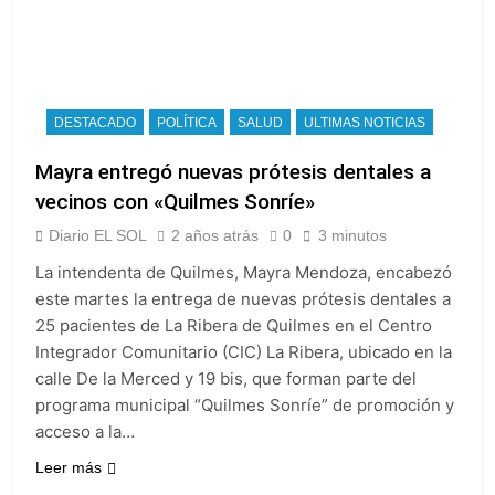
2 Días Atrás
privados
consumo con
La Libertad Avanza
Facundo Moyano
consiguió la mayoría
y rechazó el pedido
2 Días Atrás
del peronismo de
Masiva movilización
girar el proyecto a
al Congreso contra el
DESTACADO
POLÍTICA
SALUD
ULTIMAS NOTICIAS
comisión
proyecto oficial de
2 Días Atrás
Ley de Propiedad
Mayra entregó nuevas prótesis dentales a
La Diócesis de
Privada
Quilmes celebra la
vecinos con «Quilmes Sonríe»
fiesta de San
2 Días Atrás
Cayetano
Diario EL SOL
2 años atrás
0
3 minutos
La Línea 148 pasó a
ser operada por La
La intendenta de Quilmes, Mayra Mendoza, encabezó
Central de Vicente
2 Días Atrás
este martes la entrega de nuevas prótesis dentales a
López
25 pacientes de La Ribera de Quilmes en el Centro
Integrador Comunitario (CIC) La Ribera, ubicado en la
calle De la Merced y 19 bis, que forman parte del
programa municipal “Quilmes Sonríe” de promoción y
acceso a la…
Leer más