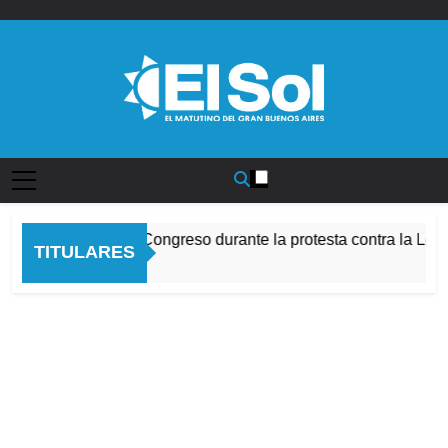
Saltar
al
contenido
Diario EL SOL
cidentes frente al Congreso durante la protesta contra la Ley 
TITULARES
 Horas Atrás