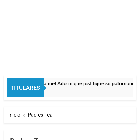
ticia pidió a Manuel Adorni que justifique su patrimonio en una
TITULARES
os Atrás
Inicio
Padres Tea