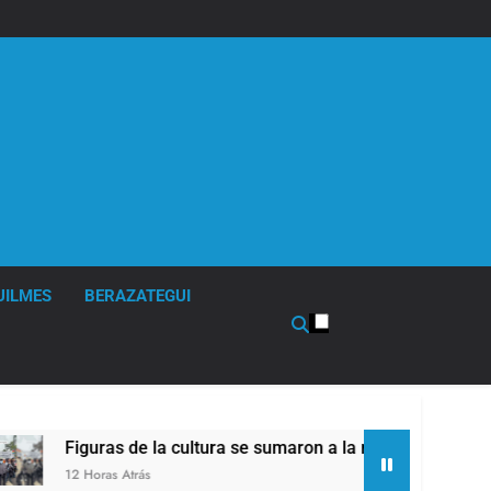
UILMES
BERAZATEGUI
ltura se sumaron a la marcha frente al Congreso contra la Ley 