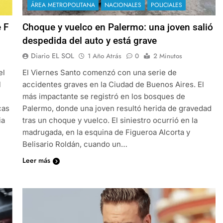
ÁREA METROPOLITANA
NACIONALES
POLICIALES
e F
Choque y vuelco en Palermo: una joven salió
despedida del auto y está grave
Diario EL SOL
1 Año Atrás
0
2 Minutos
el
El Viernes Santo comenzó con una serie de
l
accidentes graves en la Ciudad de Buenos Aires. El
más impactante se registró en los bosques de
cas
Palermo, donde una joven resultó herida de gravedad
ia
tras un choque y vuelco. El siniestro ocurrió en la
madrugada, en la esquina de Figueroa Alcorta y
Belisario Roldán, cuando un…
Leer más