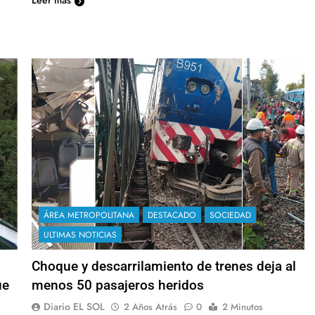
ÁREA METROPOLITANA
DESTACADO
SOCIEDAD
ULTIMAS NOTICIAS
Choque y descarrilamiento de trenes deja al
ue
menos 50 pasajeros heridos
Diario EL SOL
2 Años Atrás
0
2 Minutos