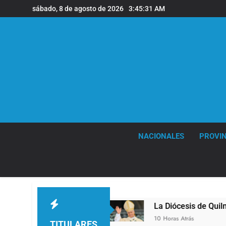
Saltar
sábado, 8 de agosto de 2026
3:45:32 AM
al
contenido
NACIONALES
PROVIN
La Diócesis de Quilmes celebró la visita del 
10 Horas Atrás
TITULARES