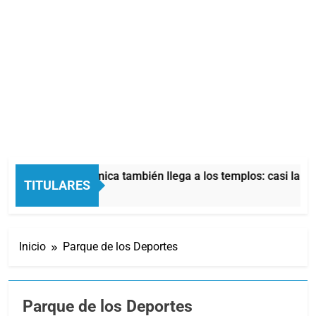
La crisis económica también llega a los templos: casi la mitad
TITULARES
10 Horas Atrás
Inicio
Parque de los Deportes
Parque de los Deportes