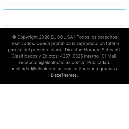
© Copyright 2026 EL SOL SA | Todos los derechos
reservados. Queda prohibida la reproducción total o
parcial del presente diario. Director: Horacio Schivintt.
Clasificados y Edictos: 4257-6325 Interno 101 Mail:
recepcion@elsolnoticias.com.ar Publicidad:
publicidad@elsolnoticias.com.ar Funciona gracias a
.
BlazeThemes