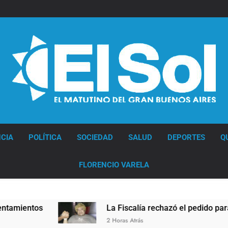
Diario EL SOL
CIA
POLÍTICA
SOCIEDAD
SALUD
DEPORTES
Q
FLORENCIO VARELA
La Fiscalía rechazó el pedido para suspender el juic
2 Horas Atrás