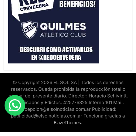
© Copyright 2026 EL SOL SA | Todos los derechos
reservados. Queda prohibida la reproducción total o
parcial del presente diario. Director: Horacio Schivintt.
Clasificados y Edictos: 4257-6325 Interno 101 Mail:
recepcion@elsolnoticias.com.ar Publicidad:
publicidad@elsolnoticias.com.ar Funciona gracias a
.
BlazeThemes