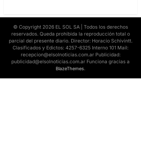
© Copyright 2026 EL SOL SA | Todos los derechos
reservados. Queda prohibida la reproducción total o
parcial del presente diario. Director: Horacio Schivintt.
Clasificados y Edictos: 4257-6325 Interno 101 Mail:
recepcion@elsolnoticias.com.ar Publicidad:
publicidad@elsolnoticias.com.ar Funciona gracias a
.
BlazeThemes