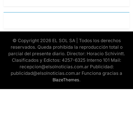
© Copyright 2026 EL SOL SA | Todos los derechos
reservados. Queda prohibida la reproducción total o
parcial del presente diario. Director: Horacio Schivintt.
Clasificados y Edictos: 4257-6325 Interno 101 Mail:
recepcion@elsolnoticias.com.ar Publicidad:
publicidad@elsolnoticias.com.ar Funciona gracias a
.
BlazeThemes