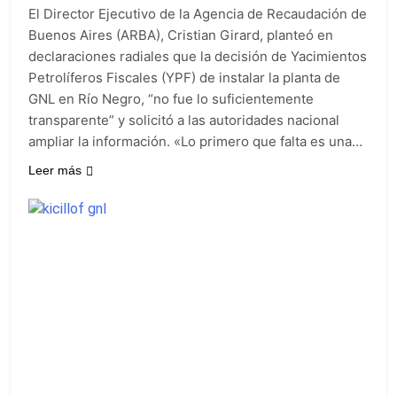
propiedad privada
19 Horas Atrás
El Director Ejecutivo de la Agencia de Recaudación de
con foco en los
Día del Cirujano
Buenos Aires (ARBA), Cristian Girard, planteó en
desalojos
Torácico: una
declaraciones radiales que la decisión de Yacimientos
especialidad clave
19 Horas Atrás
Petrolíferos Fiscales (YPF) de instalar la planta de
para el cuidado de la
Alerta naranja en
salud respiratoria en
GNL en Río Negro, “no fue lo suficientemente
Quilmes por
el Sanatorio Urquiza
transparente” y solicitó a las autoridades nacional
tormentas severas y
1 Día Atrás
fuertes ráfagas de
ampliar la información. «Lo primero que falta es una…
Denunciaron
viento
penalmente al
Leer más
abogado libertario
1 Día Atrás
que propuso tirar
napalm sobre el Gran
Buenos Aires