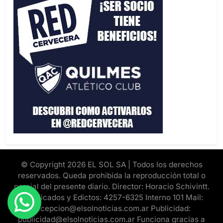
© Copyright 2026 EL SOL SA | Todos los derechos
reservados. Queda prohibida la reproducción total o
parcial del presente diario. Director: Horacio Schivintt.
Clasificados y Edictos: 4257-6325 Interno 101 Mail:
recepcion@elsolnoticias.com.ar Publicidad:
publicidad@elsolnoticias.com.ar Funciona gracias a