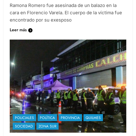
Ramona Romero fue asesinada de un balazo en la
cara en Florencio Varela. El cuerpo de la víctima fue
encontrado por su exesposo
Leer más
POLICIALES
POLÍTICA
PROVINCIA
QUILMES
SOCIEDAD
ZONA SUR