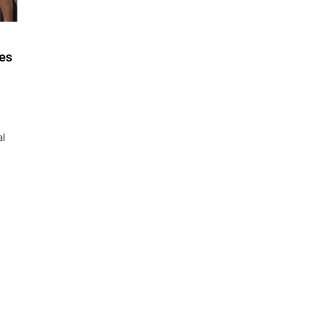
es
al