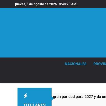
Saltar
jueves, 6 de agosto de 2026
3:48:21 AM
al
contenido
NACIONALES
PROVIN
ta anticipa gran paridad para 2027 y da un ganador para el b
TITULARES