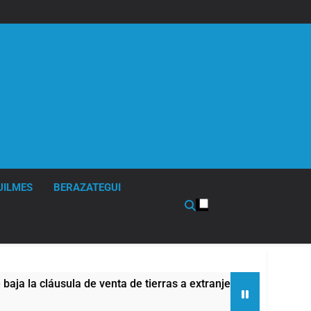
UILMES
BERAZATEGUI
e venta de tierras a extranjeros
Detuvieron en
8 Horas Atrás