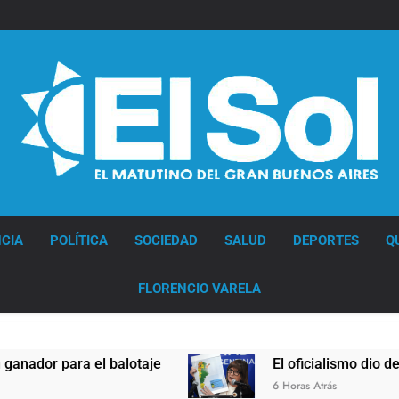
Diario EL SOL
CIA
POLÍTICA
SOCIEDAD
SALUD
DEPORTES
Q
FLORENCIO VARELA
alotaje
El oficialismo dio de baja la cláusula d
6 Horas Atrás