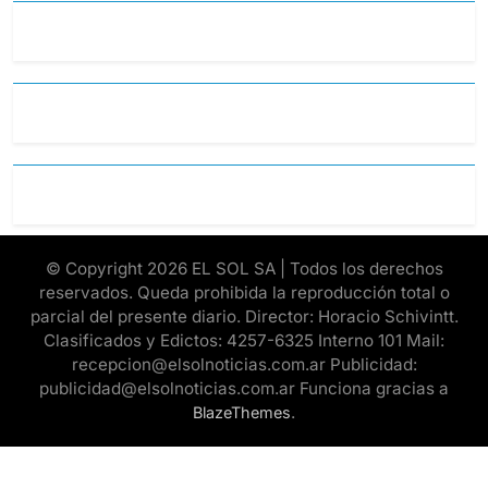
© Copyright 2026 EL SOL SA | Todos los derechos
reservados. Queda prohibida la reproducción total o
parcial del presente diario. Director: Horacio Schivintt.
Clasificados y Edictos: 4257-6325 Interno 101 Mail:
recepcion@elsolnoticias.com.ar Publicidad:
publicidad@elsolnoticias.com.ar Funciona gracias a
.
BlazeThemes