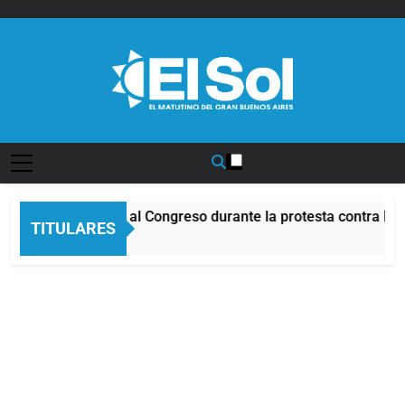
Saltar
al
contenido
Diario EL SOL
cidentes frente al Congreso durante la protesta contra la Ley
TITULARES
oras Atrás