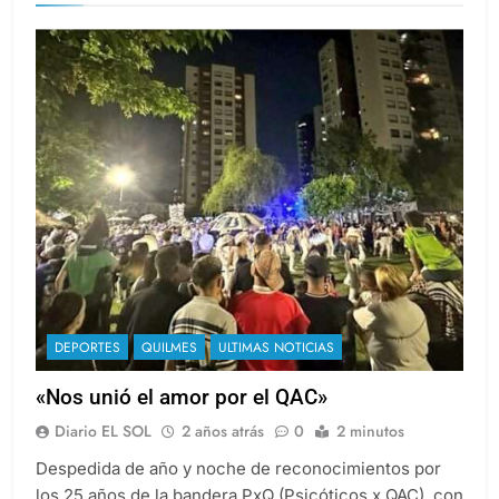
DEPORTES
QUILMES
ULTIMAS NOTICIAS
«Nos unió el amor por el QAC»
Diario EL SOL
2 años atrás
0
2 minutos
Despedida de año y noche de reconocimientos por
los 25 años de la bandera PxQ (Psicóticos x QAC), con