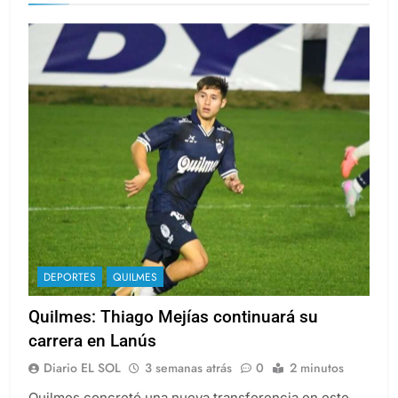
QAC
DEPORTES
QUILMES
Quilmes: Thiago Mejías continuará su
carrera en Lanús
Diario EL SOL
3 semanas atrás
0
2 minutos